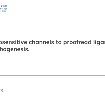
sensitive channels to proofread lig
phogenesis.
2).