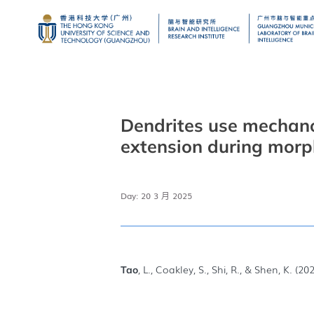
Dendrites use mechano
extension during mor
Day: 20 3 月 2025
, L., Coakley, S., Shi, R., & Shen, K. (202
Tao