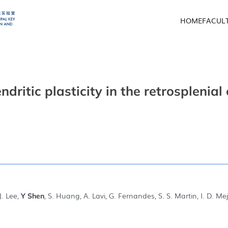
HOME
FACUL
ritic plasticity in the retrosplenial 
J. Lee,
, S. Huang, A. Lavi, G. Fernandes, S. S. Martin, I. D. Me
Y Shen